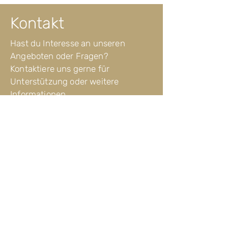
Kontakt
Hast du Interesse an unseren
Angeboten oder Fragen?
Kontaktiere uns gerne für
Unterstützung oder weitere
Informationen.
team@symbilab.de
+49 177 9131381
Impressum
© symbi 2024