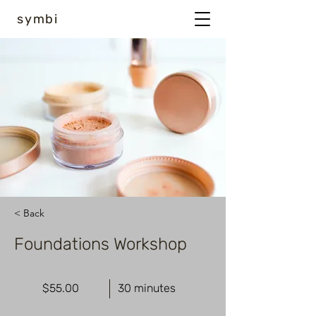
symbi
< Back
Foundations Workshop
$55.00
30 minutes